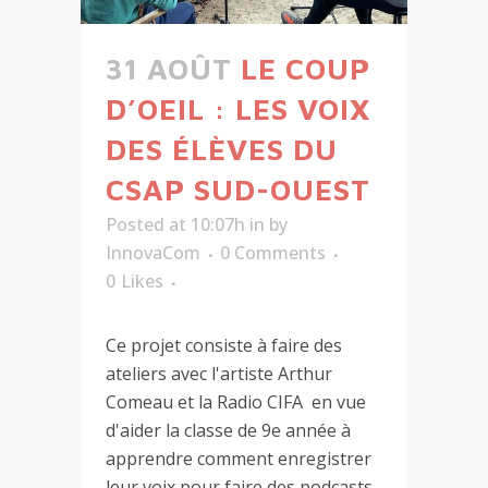
31 AOÛT
LE COUP
D’OEIL : LES VOIX
DES ÉLÈVES DU
CSAP SUD-OUEST
Posted at 10:07h
in
by
InnovaCom
0 Comments
0
Likes
Ce projet consiste à faire des
ateliers avec l'artiste Arthur
Comeau et la Radio CIFA en vue
d'aider la classe de 9e année à
apprendre comment enregistrer
leur voix pour faire des podcasts,