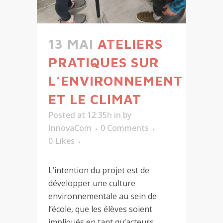
13 MAI
ATELIERS
PRATIQUES SUR
L’ENVIRONNEMENT
ET LE CLIMAT
Posted at 12:35h
in
by
InnovaCom
0 Comments
0
Likes
L’intention du projet est de
développer une culture
environnementale au sein de
l’école, que les élèves soient
impliqués en tant qu’acteurs