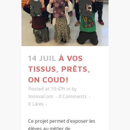
14 JUIL
À VOS
TISSUS, PRÊTS,
ON COUD!
Posted at 10:47h
in
by
InnovaCom
0 Comments
0
Likes
Ce projet permet d'exposer les
élèves au métier de