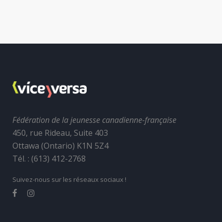
Fédération de la jeunesse canadienne-française
450, rue Rideau, Suite 403
Ottawa (Ontario) K1N 5Z4
Tél. : (613) 412-2768
Suivez-nous sur les réseaux sociaux !