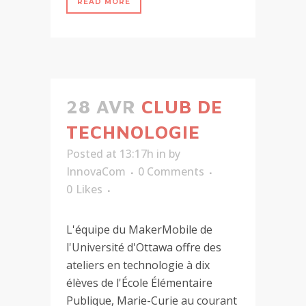
READ MORE
28 AVR
CLUB DE
TECHNOLOGIE
Posted at 13:17h
in
by
InnovaCom
0 Comments
0
Likes
L'équipe du MakerMobile de
l'Université d'Ottawa offre des
ateliers en technologie à dix
élèves de l'École Élémentaire
Publique, Marie-Curie au courant