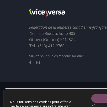
Fédération de la jeunesse canadienne-français
450, rue Rideau, Suite 403
Ottawa (Ontario) K1N 5Z4
Tél. : (613) 412-2768
Suivez-nous sur les réseaux sociaux !
La Fédération de la jeunesse canadienne-française
l'atteinte de son plein potentiel. Elle a po
Nous utilisons des cookies pour offrir la
meilleure expérience sur notre site web.