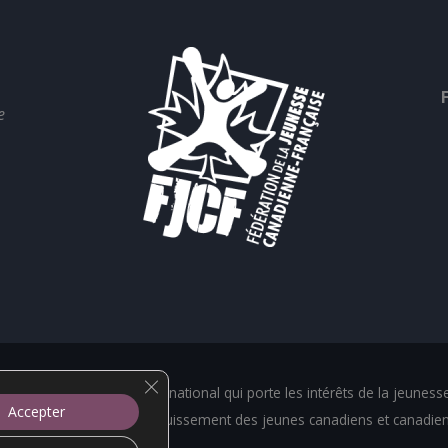
e
Close GDPR Cookie Banner
 (FJCF) est un organisme national qui porte les intérêts de la jeunes
Accepter
ur mandat de stimuler l'épanouissement des jeunes canadiens et canadi