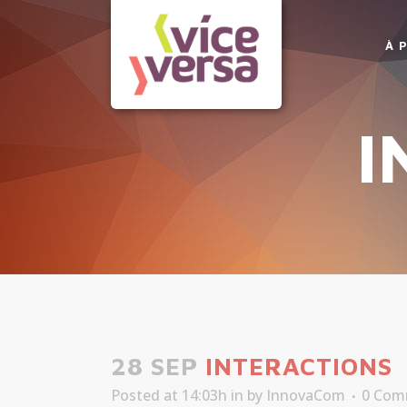
À 
I
28 SEP
INTERACTIONS
Posted at 14:03h
in
by
InnovaCom
0 Com