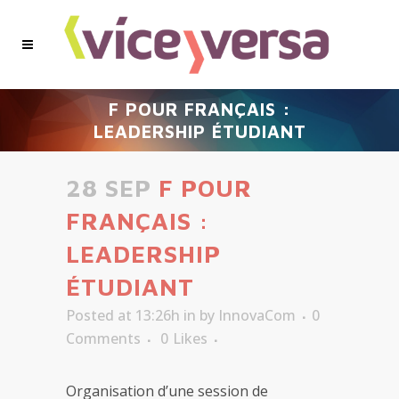
F POUR FRANÇAIS :
LEADERSHIP ÉTUDIANT
28 SEP
F POUR
FRANÇAIS :
LEADERSHIP
ÉTUDIANT
Posted at 13:26h
in
by
InnovaCom
0
Comments
0
Likes
Organisation d’une session de