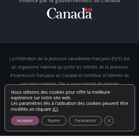
Financé par le gouvernement du Canada
La Fédération de la jeunesse canadienne-française (FJCF) est
un organisme national qui porte les intérêts de la jeunesse
d'expression française au Canada et contribue à l'atteinte de
son plein potentiel. Elle a pour mandat de stimuler
Nous utilisons des cookies pour offrir la meilleure
l'épanouissement des jeunes canadiens et canadiennes
expérience sur notre site web.
d'expression française âgés de 14 à 25.
Les paramètres liés à l'utilisation des cookies peuvent être
ICI
.
modifiés en cliquant
La Fédération de la jeunesse canadienne-française (FJCF) est
Close GDPR Co
fière de pouvoir administrer le programme Vice-Versa au nom
Accepter
Rejeter
Paramètres
du gouvernement du Canada.