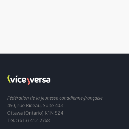
Fédération de la jeunesse canadienne-française
450, rue Rideau, Suite 403
Ottawa (Ontario) K1N 5Z4
Tél. : (613) 412-2768