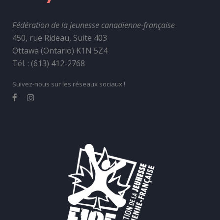
Fédération de la jeunesse canadienne-française
450, rue Rideau, Suite 403
Ottawa (Ontario) K1N 5Z4
Tél. : (613) 412-2768
Suivez-nous sur les réseaux sociaux !