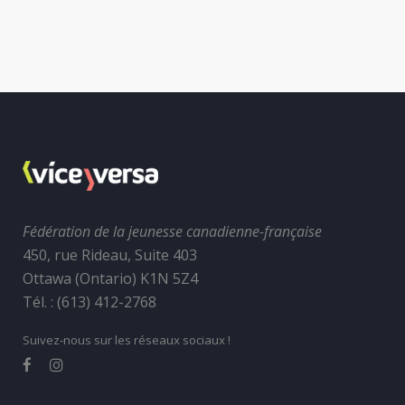
Fédération de la jeunesse canadienne-française
450, rue Rideau, Suite 403
Ottawa (Ontario) K1N 5Z4
Tél. : (613) 412-2768
Suivez-nous sur les réseaux sociaux !