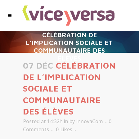
CÉLÉBRATION DE
L’IMPLICATION SOCIALE ET
COMMUNAUTAIRE DES
ÉLÈVES
07 DÉC
CÉLÉBRATION
DE L’IMPLICATION
SOCIALE ET
COMMUNAUTAIRE
DES ÉLÈVES
Posted at 14:32h
in
by
InnovaCom
0
Comments
0
Likes