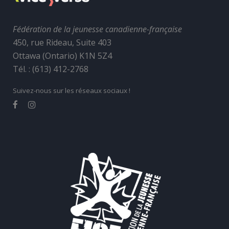
Fédération de la jeunesse canadienne-française
450, rue Rideau, Suite 403
Ottawa (Ontario) K1N 5Z4
Tél. : (613) 412-2768
Suivez-nous sur les réseaux sociaux !