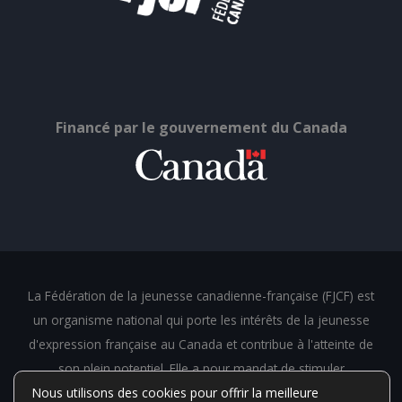
Financé par le gouvernement du Canada
La Fédération de la jeunesse canadienne-française (FJCF) est
un organisme national qui porte les intérêts de la jeunesse
d'expression française au Canada et contribue à l'atteinte de
son plein potentiel. Elle a pour mandat de stimuler
Nous utilisons des cookies pour offrir la meilleure
l'épanouissement des jeunes canadiens et canadiennes