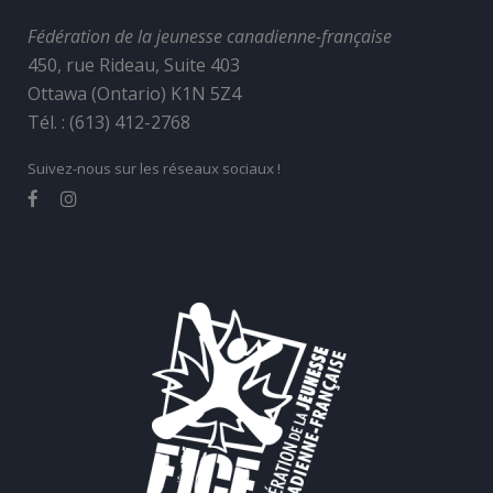
Fédération de la jeunesse canadienne-française
450, rue Rideau, Suite 403
Ottawa (Ontario) K1N 5Z4
Tél. : (613) 412-2768
Suivez-nous sur les réseaux sociaux !